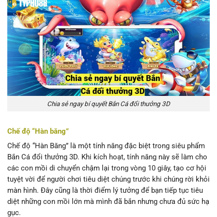
Chia sẻ ngay bí quyết Bắn Cá đổi thưởng 3D
Chế độ “Hàn băng”
Chế độ “Hàn Băng” là một tính năng đặc biệt trong siêu phẩm
Bắn Cá đổi thưởng 3D. Khi kích hoạt, tính năng này sẽ làm cho
các con mồi di chuyển chậm lại trong vòng 10 giây, tạo cơ hội
tuyệt vời để người chơi tiêu diệt chúng trước khi chúng rời khỏi
màn hình. Đây cũng là thời điểm lý tưởng để bạn tiếp tục tiêu
diệt những con mồi lớn mà mình đã bắn nhưng chưa đủ sức hạ
gục.