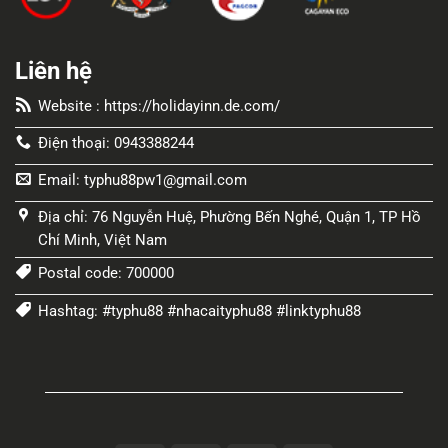
Liên hệ
Website : https://holidayinn.de.com/
Điện thoại: 0943388244
Email:
typhu88pw1@gmail.com
Địa chỉ: 76 Nguyễn Huệ, Phường Bến Nghé, Quận 1, TP Hồ
Chí Minh, Việt Nam
Postal code: 700000
Hashtag: #typhu88 #nhacaityphu88 #linktyphu88