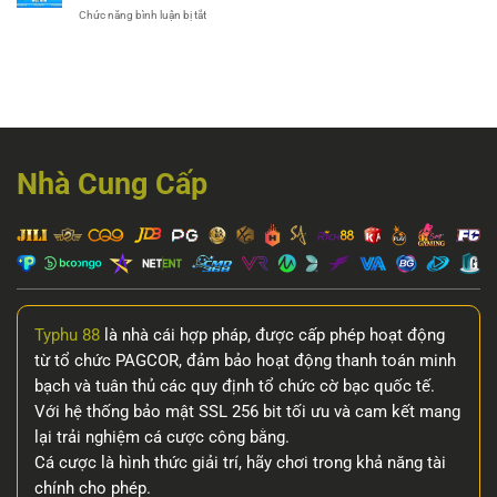
Slot
ở
Chức năng bình luận bị tắt
–
Hấp
Kèo
Bí
Dẫn
Giao
Kíp
2024
Bóng
Chơi
Typhu88
Cực
–
Đỉnh
Mẹo
Từ
Và
Cao
Chiến
Thủ
Nhà Cung Cấp
Thuật
Typhu88
Chơi
Hiệu
Quả
Typhu 88
là nhà cái hợp pháp, được cấp phép hoạt động
từ tổ chức PAGCOR, đảm bảo hoạt động thanh toán minh
bạch và tuân thủ các quy định tổ chức cờ bạc quốc tế.
Với hệ thống bảo mật SSL 256 bit tối ưu và cam kết mang
lại trải nghiệm cá cược công bằng.
Cá cược là hình thức giải trí, hãy chơi trong khả năng tài
chính cho phép.