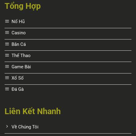
Tổng Hợp
Nổ Hũ
Casino
Bắn Cá
Thể Thao
Game Bài
Xổ Số
Đá Gà
Liên Kết Nhanh
Về Chúng Tôi