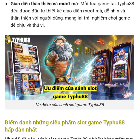
Giao diện thân thiện và mượt mà
: Mỗi tựa game tại Typhu88
đều được đầu tư thiết kế giao diện mượt mà, dễ nhìn và
thân thiện với người dùng, mang lại trải nghiệm chơi game
dễ chịu và thú vị.
Ưu điểm của sảnh slot game Typhu88
Điểm danh những siêu phẩm slot game Typhu88
hấp dẫn nhất