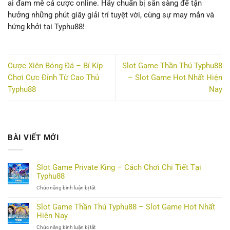
ai đam mê cá cược online. Hãy chuẩn bị sẵn sàng để tận
hưởng những phút giây giải trí tuyệt vời, cùng sự may mắn và
hứng khởi tại Typhu88!
Cược Xiên Bóng Đá – Bí Kíp
Slot Game Thần Thú Typhu88
Chơi Cực Đỉnh Từ Cao Thủ
– Slot Game Hot Nhất Hiện
Typhu88
Nay
BÀI VIẾT MỚI
Slot Game Private King – Cách Chơi Chi Tiết Tại
Typhu88
ở
Chức năng bình luận bị tắt
Slot
Game
Slot Game Thần Thú Typhu88 – Slot Game Hot Nhất
Private
Hiện Nay
King
ở
Chức năng bình luận bị tắt
–